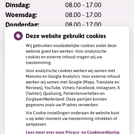
Dinsdag:
08.00 - 17.00
Woensdag:
08.00 - 17.00
Donderdag:
08.00 - 17.00
Vrijdag:
08.00 - 17.00
Deze website gebruikt cookies
Wij gebruiken noodzakelijke cookies zodat deze
website goed kan werken. Voor analytische
cookies en externe inhoud vragen wij uw
toestemming.
Voor analytische cookies werken wij samen met
Matomo en Google Analytics. Voor externe inhoud
werken wij samen met Google (Maps, Translate en
Reviews), YouTube, Vimeo, Facebook, Instagram, X
(Twitter), Qualizorg, Patiëntenvertellen en
ZorgkaartNederland. Deze partijen kunnen
U heeft geen toestemming gegeven voor
gegevens zoals uw IP-adres verwerken.
externe inhoud
die nodig is om dit te
zien.
Via Cookie-instellingen onderaan de website kunt
u op ieder moment uw toestemming intrekken of
Cookie-instellingen wijzigen
aanpassen.
Lees meer over onze Privacy- en Cookieverklaring.