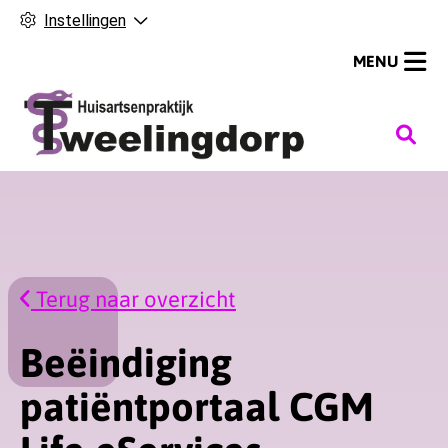
Instellingen
MENU
H
o
o
f
d
m
Terug naar overzicht
e
n
u
Beëindiging
patiëntportaal CGM