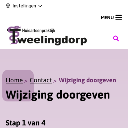
Instellingen
MENU
H
o
o
f
d
m
Home
Contact
Wijziging doorgeven
e
Wijziging doorgeven
n
u
Stap 1 van 4