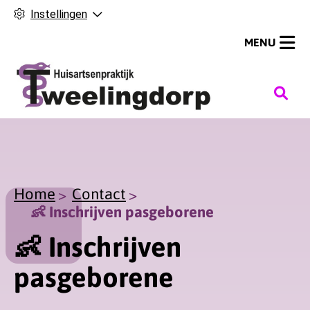
Instellingen
MENU
H
o
o
f
d
m
Home
Contact
e
👶 Inschrijven pasgeborene
n
👶 Inschrijven
u
pasgeborene