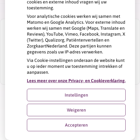
cookies en externe inhoud vragen wij uw
toestemming.
Voor analytische cookies werken wij samen met
Matomo en Google Analytics. Voor externe inhoud
werken wij samen met Google (Maps, Translate en
Reviews), YouTube, Vimeo, Facebook, Instagram, X
(Twitter), Qualizorg, Patiëntenvertellen en
ZorgkaartNederland. Deze partijen kunnen
U heeft geen toestemming gegeven voor
gegevens zoals uw IP-adres verwerken.
externe inhoud
die nodig is om dit te
zien.
Via Cookie-instellingen onderaan de website kunt
u op ieder moment uw toestemming intrekken of
Cookie-instellingen wijzigen
aanpassen.
Lees meer over onze Privacy- en Cookieverklaring.
Instellingen
Uw Zorg Online
|
Beheer
Weigeren
Privacy verklaring
|
Cookie-instellingen
|
Voorwaarden
Accepteren