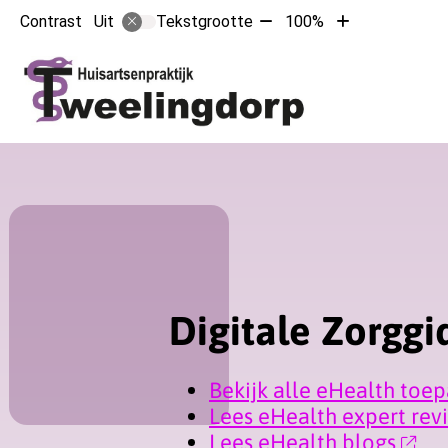
Tekst
Tekst
Contrast
Tekstgrootte
100%
Uit
verkleinen
vergroten
met
met
Hoofdmen
10%
10%
Digitale Zorggi
Bekijk alle eHealth toe
Lees eHealth expert rev
Lees eHealth blogs