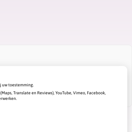
ij uw toestemming.
(Maps, Translate en Reviews), YouTube, Vimeo, Facebook,
erwerken.
Privacy verklaring
|
Cookie-instellingen
|
Voorwaarden